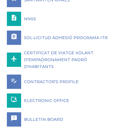
SANTANYÍ EN XIFRES
description
NNSS
assignment
SOL·LICITUD ADHESIÓ PROGRAMA ITR
CERTIFICAT DE VIATGE VOLANT
airplanemode_active
D'EMPADRONAMENT PADRÓ
D'HABITANTS
edit_note
CONTRACTOR'S PROFILE
install_desktop
ELECTRONIC OFFICE
announcement
BULLETIN BOARD