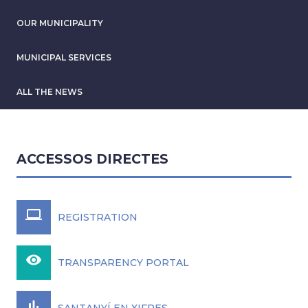
OUR MUNICIPALITY
MUNICIPAL SERVICES
ALL THE NEWS
ACCESSOS DIRECTES
laptop
REGISTRATION
remove_red_eye
TRANSPARENCY PORTAL
bar_chart