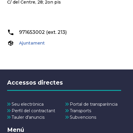
C/ del Centre, 28; 2on pis
971653002 (ext. 213)
Ajuntament
Accessos directes
Seu electrònica
Portal de transparència
Perfil del contractant
Transports
Tauler d'anuncis
Subvencions
Menú