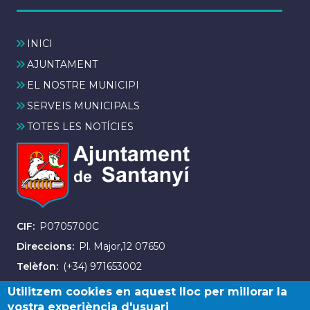
INICI
AJUNTAMENT
EL NOSTRE MUNICIPI
SERVEIS MUNICIPALS
TOTES LES NOTÍCIES
CIF
P0705700C
Direccions
Pl. Major,12 07650
Telèfon
(+34) 971653002
Fax
(+34) 971163007
Utilitzem cookies en aquest lloc per millorar la
vostra experiència d'usuari