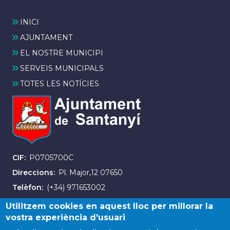
INICI
AJUNTAMENT
EL NOSTRE MUNICIPI
SERVEIS MUNICIPALS
TOTES LES NOTÍCIES
CIF
P0705700C
Direccions
Pl. Major,12 07650
Telèfon
(+34) 971653002
Fax
(+34) 971163007
Utilitzem cookies en aquest lloc per millorar la
vostra experiència d'usuari