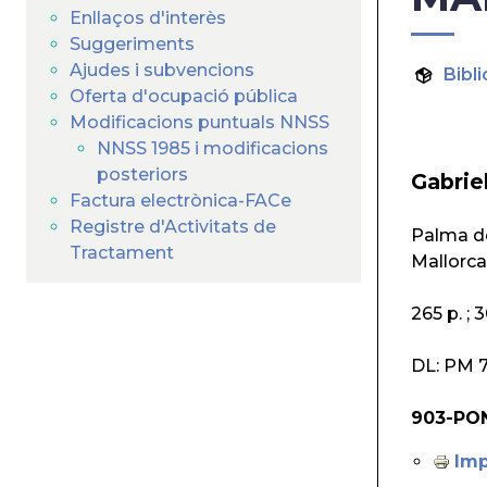
Enllaços d'interès
Suggeriments
Ajudes i subvencions
Bibli
Oferta d'ocupació pública
Modificacions puntuals NNSS
NNSS 1985 i modificacions
posteriors
Gabrie
Factura electrònica-FACe
Registre d'Activitats de
Palma de
Tractament
Mallorca
265 p. ;
DL: PM 7
903-PO
Imp