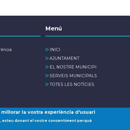
Menú
rència
INICI
AJUNTAMENT
EL NOSTRE MUNICIPI
SERVEIS MUNICIPALS
TOTES LES NOTÍCIES
millorar la vostra experiència d'usuari
© Ajuntament de Santanyí. Tots els drets reservats.
na, esteu donant el vostre consentiment perquè
ontacta amb nosaltres
Política de galetes (Cookies)
Prote