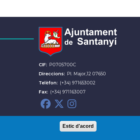
CIF
P0705700C
Direccions
Pl. Major,12 07650
Telèfon
(+34) 971653002
Fax
(+34) 971163007
Estic d'acord
cció de dades