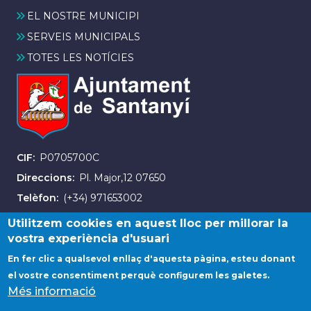
EL NOSTRE MUNICIPI
SERVEIS MUNICIPALS
TOTES LES NOTÍCIES
CIF
P0705700C
Direccions
Pl. Major,12 07650
Telèfon
(+34) 971653002
Fax
(+34) 971163007
Utilitzem cookies en aquest lloc per millorar la
vostra experiència d'usuari
En fer clic a qualsevol enllaç d'aquesta pàgina, esteu donant
el vostre consentiment perquè configurem les galetes.
Més informació
© Ajuntament de Santanyí. Tots els drets reservats.
Avis legal
Contacta amb nosaltres