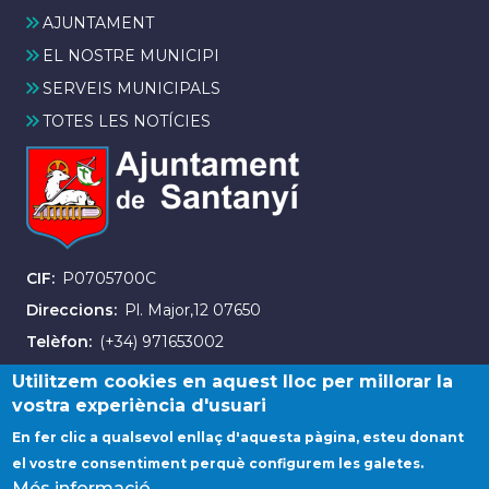
AJUNTAMENT
EL NOSTRE MUNICIPI
SERVEIS MUNICIPALS
TOTES LES NOTÍCIES
CIF
P0705700C
Direccions
Pl. Major,12 07650
Telèfon
(+34) 971653002
Fax
(+34) 971163007
Utilitzem cookies en aquest lloc per millorar la
vostra experiència d'usuari
En fer clic a qualsevol enllaç d'aquesta pàgina, esteu donant
el vostre consentiment perquè configurem les galetes.
Més informació