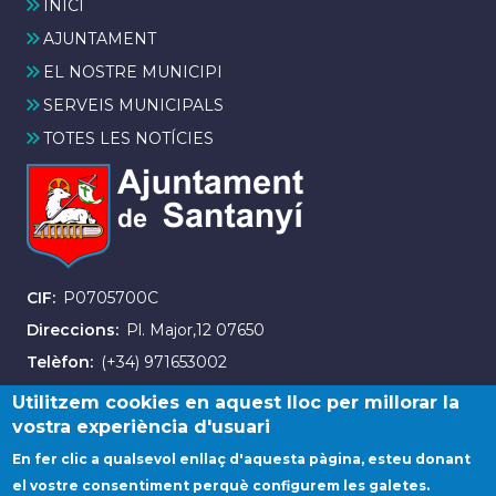
INICI
AJUNTAMENT
EL NOSTRE MUNICIPI
SERVEIS MUNICIPALS
TOTES LES NOTÍCIES
CIF
P0705700C
Direccions
Pl. Major,12 07650
Telèfon
(+34) 971653002
Fax
(+34) 971163007
Utilitzem cookies en aquest lloc per millorar la
vostra experiència d'usuari
En fer clic a qualsevol enllaç d'aquesta pàgina, esteu donant
el vostre consentiment perquè configurem les galetes.