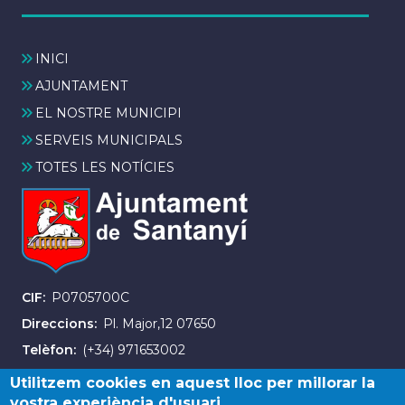
INICI
AJUNTAMENT
EL NOSTRE MUNICIPI
SERVEIS MUNICIPALS
TOTES LES NOTÍCIES
CIF
P0705700C
Direccions
Pl. Major,12 07650
Telèfon
(+34) 971653002
Fax
(+34) 971163007
Utilitzem cookies en aquest lloc per millorar la
vostra experiència d'usuari