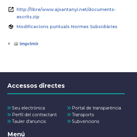
http://libre/www.ajsantanyi.net/documents-
escrits.zip
Modificacions puntuals Normes Subsidiàries
Imprimir
Accessos directes
Seu electrònica
Portal de transparència
Perfil del contractant
Transports
Tauler d'anuncis
Subvencions
Menú