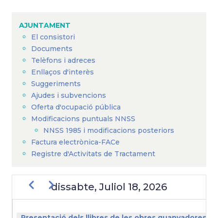
Fil
d'Ariadna
AJUNTAMENT
El consistori
Documents
Telèfons i adreces
Enllaços d'interès
Suggeriments
Ajudes i subvencions
Oferta d'ocupació pública
Modificacions puntuals NNSS
NNSS 1985 i modificacions posteriors
Factura electrònica-FACe
Registre d'Activitats de Tractament
Previous
Next
dissabte, Juliol 18, 2026
PAGINACIÓ
Presentació dels llibres de les obres guanyadores del