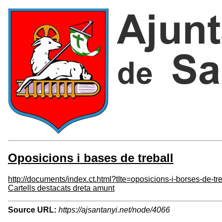
Oposicions i bases de treball
http://documents/index.ct.html?tIte=oposicions-i-borses-de
Cartells destacats dreta amunt
Source URL:
https://ajsantanyi.net/node/4066