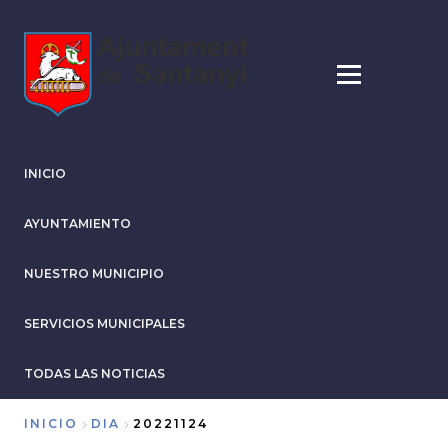
Pasar
al
contenido
principal
INICIO
AYUNTAMIENTO
NUESTRO MUNICIPIO
SERVICIOS MUNICIPALES
TODAS LAS NOTICIAS
INICIO
DIA
20221124