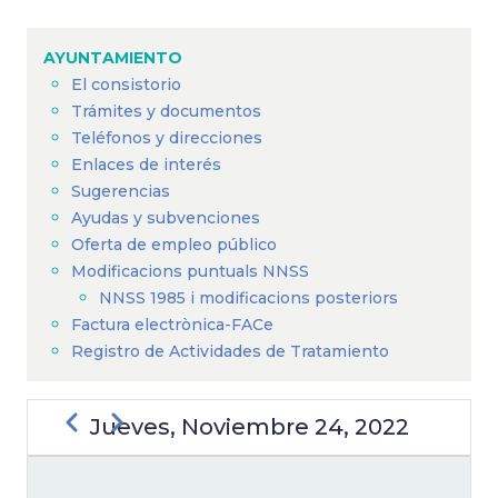
Sobrescribir
enlaces
AYUNTAMIENTO
de
El consistorio
ayuda
Trámites y documentos
a
Teléfonos y direcciones
Enlaces de interés
la
Sugerencias
navegación
Ayudas y subvenciones
Oferta de empleo público
Modificacions puntuals NNSS
NNSS 1985 i modificacions posteriors
Factura electrònica-FACe
Registro de Actividades de Tratamiento
Anterior
Siguiente
Jueves, Noviembre 24, 2022
PAGINACIÓN