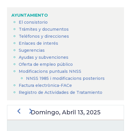
Sobrescribir
enlaces
AYUNTAMIENTO
de
El consistorio
ayuda
Trámites y documentos
a
Teléfonos y direcciones
Enlaces de interés
la
Sugerencias
navegación
Ayudas y subvenciones
Oferta de empleo público
Modificacions puntuals NNSS
NNSS 1985 i modificacions posteriors
Factura electrònica-FACe
Registro de Actividades de Tratamiento
Anterior
Siguiente
Domingo, Abril 13, 2025
PAGINACIÓN