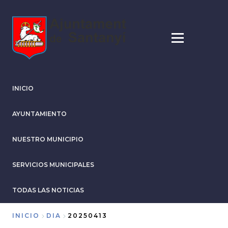
Pasar
al
contenido
principal
INICIO
AYUNTAMIENTO
NUESTRO MUNICIPIO
SERVICIOS MUNICIPALES
TODAS LAS NOTICIAS
INICIO
DIA
20250413