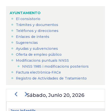
Sobrescribir
enlaces
AYUNTAMIENTO
de
El consistorio
ayuda
Trámites y documentos
a
Teléfonos y direcciones
Enlaces de interés
la
Sugerencias
navegación
Ayudas y subvenciones
Oferta de empleo público
Modificacions puntuals NNSS
NNSS 1985 i modificacions posteriors
Factura electrònica-FACe
Registro de Actividades de Tratamiento
Anterior
Siguiente
Sábado, Junio 20, 2026
PAGINACIÓN
Jocs infantils