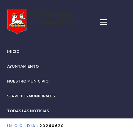
Pasar
al
contenido
principal
INICIO
AYUNTAMIENTO
NUESTRO MUNICIPIO
SERVICIOS MUNICIPALES
TODAS LAS NOTICIAS
INICIO
DIA
20260620