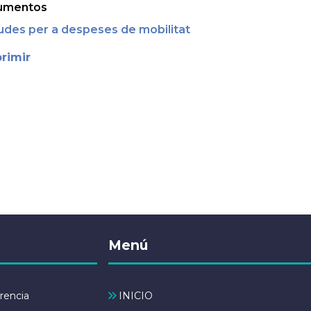
umentos
udes per a despeses de mobilitat
rimir
Menú
rencia
INICIO