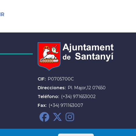
IR
CIF
P0705700C
Direcciones
Pl. Major,12 07650
Teléfono
(+34) 971653002
Fax
(+34) 971163007