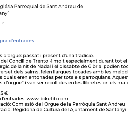
església Parroquial de Sant Andreu de
anyí
 h
ra d’entrades
s d’orgue: passat i present d’una tradició.
del Concili de Trento -i molt especialment durant tot el 
túrgic de la nit de Nadal i el dissabte de Glòria, podien toc
 verset dels salms, feien llargues tocades amb les mel
es quals eren entonades per tots els parroquians. Aque
ats d'orgue" i van ser recollides en les llibretes on els 
 5 €
d’entrades: www.ticketib.com
ació: Comissió de l’Orgue de la Parròquia Sant Andreu
ració: Regidoria de Cultura de l’Ajuntament de Santanyí