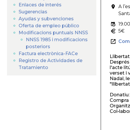
ayuda
Enlaces de interés
A l’
a
Sugerencias
Sant
Ayudas y subvenciones
la
19.00
Oferta de empleo público
5€
Modificacions puntuals NNSS
navegación
NNSS 1985 i modificacions
Comp
posteriors
Factura electrònica-FACe
Llibertat
Registro de Actividades de
Després 
Tratamiento
l'acte li
verset i
Nadal, l
"llibert
Donatiu:
Compra 
Organitz
Col•labo