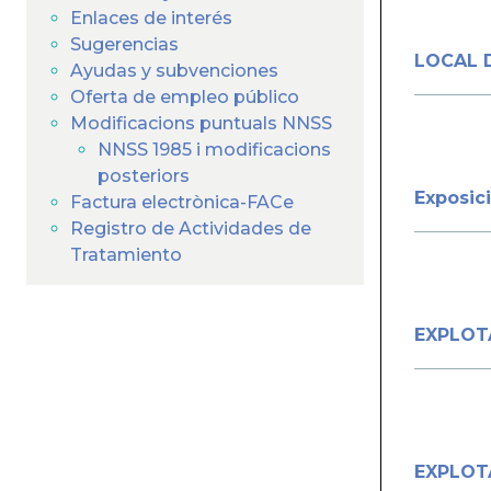
ayuda
Enlaces de interés
a
Sugerencias
LOCAL D
Ayudas y subvenciones
la
Oferta de empleo público
Modificacions puntuals NNSS
navegación
NNSS 1985 i modificacions
posteriors
Exposici
Factura electrònica-FACe
Registro de Actividades de
Tratamiento
EXPLOT
EXPLOTA