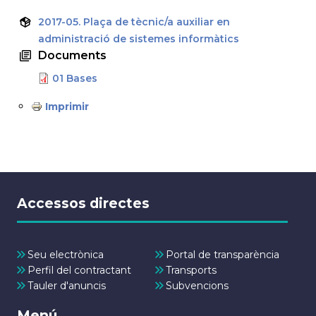
2017-05. Plaça de tècnic/a auxiliar en
administració de sistemes informàtics
Documents
01 Bases
Imprimir
Accessos directes
Seu electrònica
Portal de transparència
Perfil del contractant
Transports
Tauler d'anuncis
Subvencions
Menú