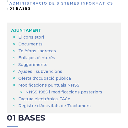
Fil
ADMINISTRACIO DE SISTEMES INFORMATICS
01 BASES
d'Ariadna
AJUNTAMENT
El consistori
Documents
Telèfons i adreces
Enllaços d'interès
Suggeriments
Ajudes i subvencions
Oferta d'ocupació pública
Modificacions puntuals NNSS
NNSS 1985 i modificacions posteriors
Factura electrònica-FACe
Registre d'Activitats de Tractament
01 BASES