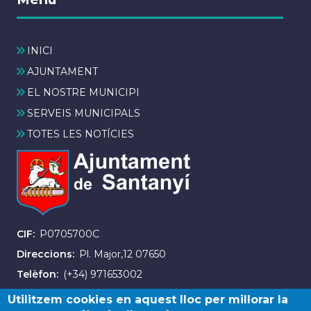
INICI
AJUNTAMENT
EL NOSTRE MUNICIPI
SERVEIS MUNICIPALS
TOTES LES NOTÍCIES
CIF
P0705700C
Direccions
Pl. Major,12 07650
Telèfon
(+34) 971653002
Fax
(+34) 971163007
Utilitzem cookies en aquest lloc per millorar la