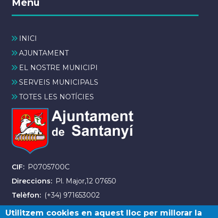
Menú
INICI
AJUNTAMENT
EL NOSTRE MUNICIPI
SERVEIS MUNICIPALS
TOTES LES NOTÍCIES
CIF
P0705700C
Direccions
Pl. Major,12 07650
Telèfon
(+34) 971653002
Fax
(+34) 971163007
Utilitzem cookies en aquest lloc per millorar la