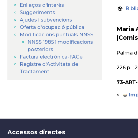
Enllaços d'interès
Bibli
Suggeriments
Ajudes i subvencions
Oferta d'ocupació pública
Maria 
Modificacions puntuals NNSS
(Comis
NNSS 1985 i modificacions
posteriors
Palma de
Factura electrònica-FACe
Registre d'Activitats de
226 p. ;
Tractament
73-ART-
Imp
Accessos directes