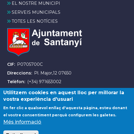
EL NOSTRE MUNICIPI
SERVEIS MUNICIPALS
TOTES LES NOTÍCIES
CIF
P0705700C
Direccions
Pl. Major,12 07650
Telèfon
(+34) 971653002
Fax
(+34) 971163007
Utilitzem cookies en aquest lloc per millorar la
vostra experiència d'usuari
En fer clic a qualsevol enllaç d'aquesta pàgina, esteu donant
el vostre consentiment perquè configurem les galetes.
Més informació
© Ajuntament de Santanyí. Tots els drets reservats.
Avis legal
Contacta amb nosaltres