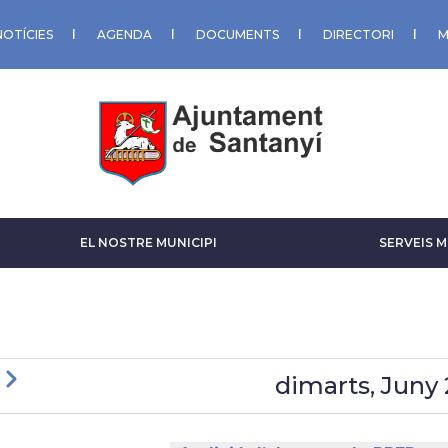
NOTÍCIES
AGENDA
DOCUMENTS
DIRECTORI
M
EL NOSTRE MUNICIPI
SERVEIS M
ious
Next
dimarts, Juny 
GINACIÓ