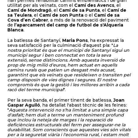
han permès rehabilitar camins emblemàtics i de gran
utilitat per als veïnats, com el
Camí des Avencs
, el
Camí de Mondragó
, el
Camí de sa Punta
, el
Camí de
sa Teulera
, el
Camí de son Punta
o el
Camí de sa
Cova d’en Cabrer
, a més de la renovació del paviment
de
l’aparcament
del camp de futbol de s'Alqueria
Blanca
.
La batlessa de Santanyí,
Maria Pons
, ha expressat la
seva satisfacció per la culminació d'aquest pla: "
La
nostra prioritat és que el municipi de Santanyí sigui un
municipi segur i ben connectat en tota la seva
extensió, sense distincions. Amb aquesta inversió de
prop de mig milió d'euros, hem actuat en aquells
camins rurals que patien un desgast més acusat,
garantint que els veïnats que resideixen o transiten pel
camp disposin de vies dignes i segures. El nostre
compromís és que la gestió i les millores arribin a cada
racó del terme municipal
".
Per la seva banda, el primer tinent de batlessa,
Joan
Gaspar Aguiló
, ha detallat l'abast tècnic de les feines:
"
Aquesta intervenció no s'ha limitat a una simple capa
d'asfalt; hem duit a terme un manteniment profund
que inclou la neteja de marges i la reparació de
deficiències estructurals del ferm per assegurar-ne la
durabilitat. Som conscients que aquestes vies són vitals
per a la seguretat viària i l'economia rural, i estam molt