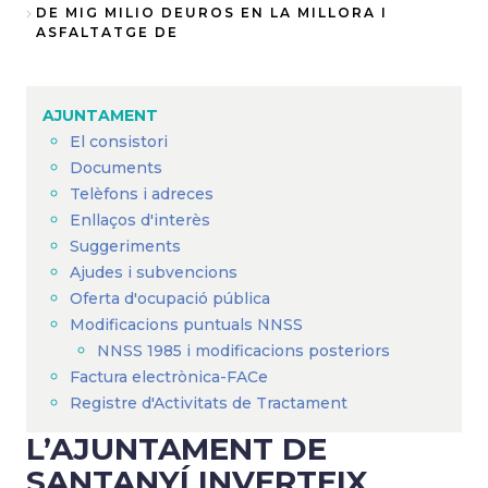
Fil
DE MIG MILIO DEUROS EN LA MILLORA I
ASFALTATGE DE
d'Ariadna
AJUNTAMENT
El consistori
Documents
Telèfons i adreces
Enllaços d'interès
Suggeriments
Ajudes i subvencions
Oferta d'ocupació pública
Modificacions puntuals NNSS
NNSS 1985 i modificacions posteriors
Factura electrònica-FACe
Registre d'Activitats de Tractament
L’AJUNTAMENT DE
SANTANYÍ INVERTEIX