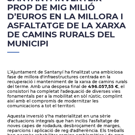
PROP DE MIG MILIÓ
D’EUROS EN LA MILLORA I
ASFALTATGE DE LA XARXA
DE CAMINS RURALS DEL
MUNICIPI
L’Ajuntament de Santanyí ha finalitzat una ambiciosa
fase de millora d'infraestructures centrada en la
recuperació i manteniment de la xarxa de camins rurals
del terme. Amb una despesa final de
496.057,55 €
, el
consistori ha completat l'adequació de diverses vies
fonamentals per a la mobilitat en sòl rústic, complint
així amb el compromís de modernitzar les
comunicacions a tot el territori.
Aquesta inversió s'ha materialitzat en una sèrie
d'actuacions integrals que han inclòs l'asfaltatge de
noves capes de rodadura, desbroçament de marges,
reparcions i aplicació de reg d'adherència. Els treballs