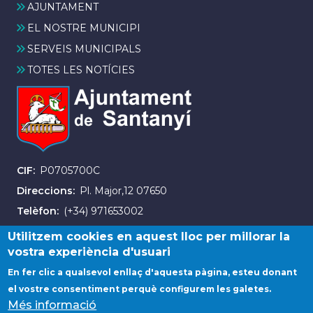
AJUNTAMENT
EL NOSTRE MUNICIPI
SERVEIS MUNICIPALS
TOTES LES NOTÍCIES
CIF
P0705700C
Direccions
Pl. Major,12 07650
Telèfon
(+34) 971653002
Fax
(+34) 971163007
Utilitzem cookies en aquest lloc per millorar la
vostra experiència d'usuari
En fer clic a qualsevol enllaç d'aquesta pàgina, esteu donant
el vostre consentiment perquè configurem les galetes.
Més informació
© Ajuntament de Santanyí. Tots els drets reservats.