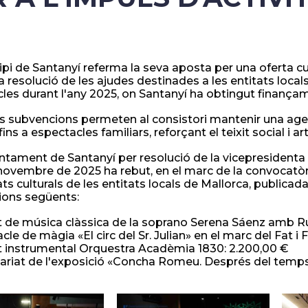
ipi de Santanyí referma la seva aposta per una oferta cul
a resolució de les ajudes destinades a les entitats locals
les durant l'any 2025, on Santanyí ha obtingut finançam
 subvencions permeten al consistori mantenir una agend
fins a espectacles familiars, reforçant el teixit social i a
Ajuntament de Santanyí per resolució de la vicepresidenta
novembre de 2025 ha rebut, en el marc de la convocat
ats culturals de les entitats locals de Mallorca, publicad
ions següents:
t de música clàssica de la soprano Serena Sáenz amb Ru
cle de màgia «El circ del Sr. Julian» en el marc del Fat i
t instrumental Orquestra Acadèmia 1830: 2.200,00 €
ariat de l'exposició «Concha Romeu. Després del temps»