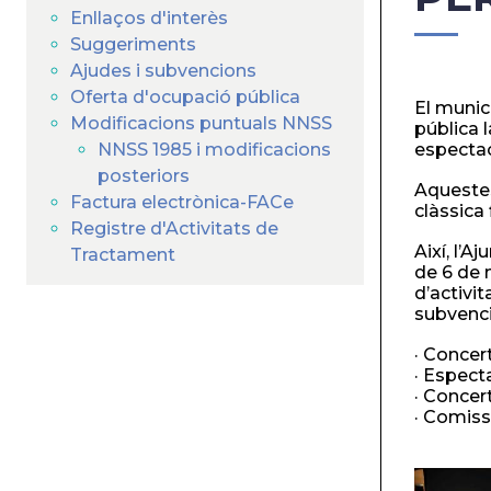
Enllaços d'interès
Suggeriments
Ajudes i subvencions
Oferta d'ocupació pública
El munic
Modificacions puntuals NNSS
pública l
NNSS 1985 i modificacions
espectac
posteriors
Aquestes
Factura electrònica-FACe
clàssica 
Registre d'Activitats de
Així, l’
Tractament
de 6 de 
d’activit
subvenc
· Concer
· Especta
· Concer
· Comiss