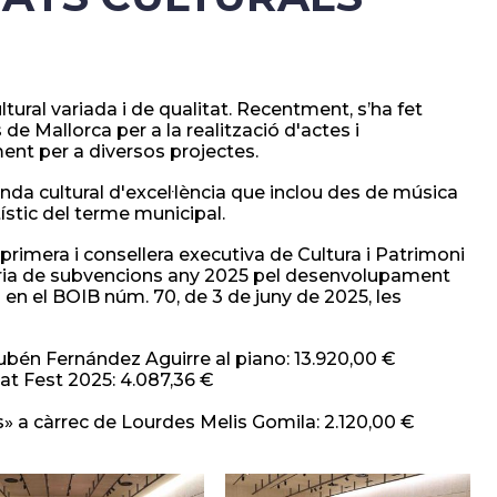
tural variada i de qualitat. Recentment, s’ha fet
 de Mallorca per a la realització d'actes i
ent per a diversos projectes.
a cultural d'excel·lència que inclou des de música
rtístic del terme municipal.
 primera i consellera executiva de Cultura i Patrimoni
òria de subvencions any 2025 pel desenvolupament
a en el BOIB núm. 70, de 3 de juny de 2025, les
bén Fernández Aguirre al piano: 13.920,00 €
 Fat Fest 2025: 4.087,36 €
 a càrrec de Lourdes Melis Gomila: 2.120,00 €