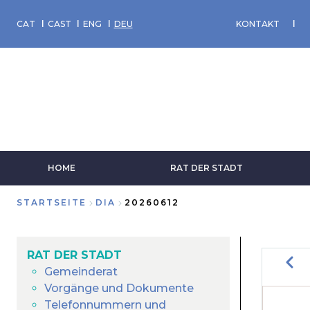
Direkt
zum
CAT
CAST
ENG
DEU
KONTAKT
Inhalt
HOME
RAT DER STADT
STARTSEITE
DIA
20260612
Breadcrumb
RAT DER STADT
Zurü
Gemeinderat
Vorgänge und Dokumente
SE
Telefonnummern und