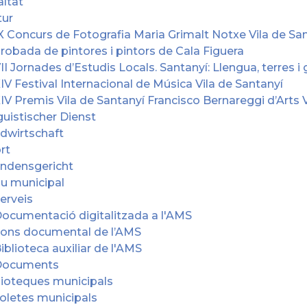
altat
tur
X Concurs de Fotografia Maria Grimalt Notxe Vila de Sa
robada de pintores i pintors de Cala Figuera
II Jornades d’Estudis Locals. Santanyí: Llengua, terres i
IV Festival Internacional de Música Vila de Santanyí
IV Premis Vila de Santanyí Francisco Bernareggi d’Arts 
guistischer Dienst
dwirtschaft
rt
endensgericht
iu municipal
erveis
ocumentació digitalitzada a l'AMS
ons documental de l’AMS
iblioteca auxiliar de l'AMS
Documents
lioteques municipals
oletes municipals