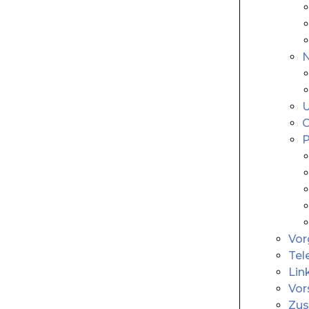
N
U
C
P
Vor
Tel
Lin
Vor
Zus