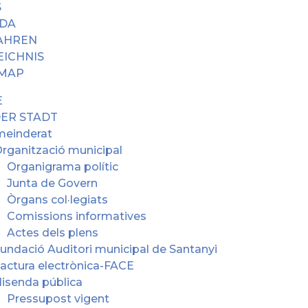
S
DA
AHREN
EICHNIS
MAP
E
DER STADT
einderat
rganització municipal
Organigrama polític
Junta de Govern
Òrgans col·legiats
Comissions informatives
Actes dels plens
undació Auditori municipal de Santanyi
actura electrònica-FACE
isenda pública
Pressupost vigent