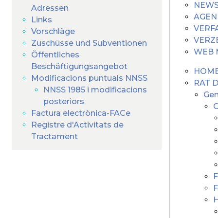
NEW
Adressen
AGEN
Links
VERF
Vorschläge
VERZ
Zuschüsse und Subventionen
WEB 
Öffentliches
Beschäftigungsangebot
HOM
Modificacions puntuals NNSS
RAT 
NNSS 1985 i modificacions
Gem
posteriors
O
Factura electrònica-FACe
Registre d'Activitats de
Tractament
F
F
H