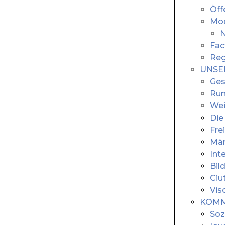
Öff
Mod
N
Fac
Reg
UNSE
Ges
Run
Wei
Di
Fre
Mär
Int
Bil
Ciu
Vis
KOMM
Soz