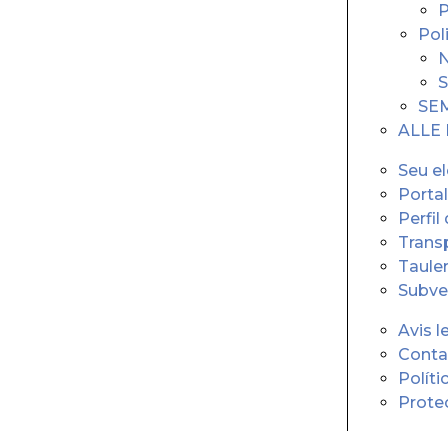
P
Pol
N
S
SE
ALLE
Seu el
Portal
Perfil
Trans
Tauler
Subve
Avis l
Conta
Políti
Prote