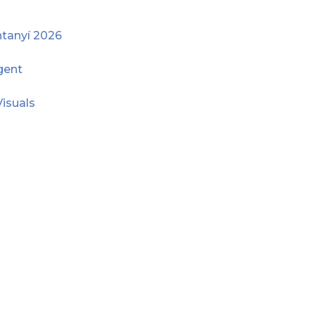
ntanyí 2026
 gent
Visuals