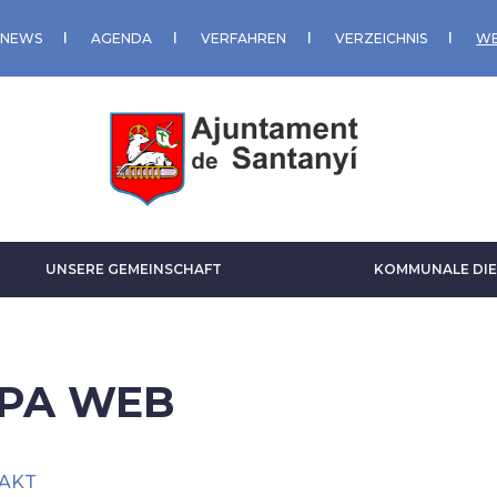
NEWS
AGENDA
VERFAHREN
VERZEICHNIS
WE
UNSERE GEMEINSCHAFT
KOMMUNALE DIE
PA WEB
AKT