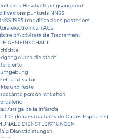
entliches Beschäftigungsangebot
ificacions puntuals NNSS
NSS 1985 i modificacions posteriors
tura electrònica-FACe
istre d'Activitats de Tractament
RE GEMEINSCHAFT
chichte
dgang durch die stadt
tere orte
e umgebung
izeit und kultur
kte und feste
eressante persönlichkeiten
dergalerie
tat Amiga de la Infància
or IDE (Infraestructures de Dades Espacials)
UNALE DIENSTLEISTUNGEN
iale Dienstleistungen