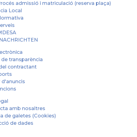
rocés admissió i matriculació (reserva plaça)
icia Local
ormativa
erveis
MDESA
 NACHRICHTEN
ectrònica
 de transparència
 del contractant
ports
 d'anuncis
ncions
egal
cta amb nosaltres
ca de galetes (Cookies)
cció de dades