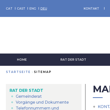
Direkt
zum
CAT
CAST
ENG
DEU
KONTAKT
Inhalt
HOME
RAT DER STADT
STARTSEITE
SITEMAP
Breadcrumb
MA
RAT DER STADT
Gemeinderat
Vorgänge und Dokumente
KONT
Telefonnummern und