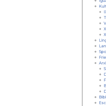
Igu
Kul
I
T
V
X
X
Lin
Lan
Spo
Fri
Arx
S
D
F
B
Bib
Esc