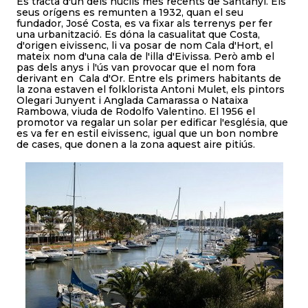
Es tracta d'un dels nuclis més recents de Santanyí. Els
seus orígens es remunten a 1932, quan el seu
fundador, José Costa, es va fixar als terrenys per fer
una urbanització. Es dóna la casualitat que Costa,
d'origen eivissenc, li va posar de nom Cala d'Hort, el
mateix nom d'una cala de l'illa d'Eivissa. Però amb el
pas dels anys i l'ús van provocar que el nom fora
derivant en Cala d'Or. Entre els primers habitants de
la zona estaven el folklorista Antoni Mulet, els pintors
Olegari Junyent i Anglada Camarassa o Nataixa
Rambowa, viuda de Rodolfo Valentino. El 1956 el
promotor va regalar un solar per edificar l'església, que
es va fer en estil eivissenc, igual que un bon nombre
de cases, que donen a la zona aquest aire pitiús.