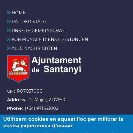
HOME
RAT DER STADT
UNSERE GEMEINSCHAFT
KOMMUNALE DIENSTLEISTUNGEN
ALLE NACHRICHTEN
CIF
P0705700C
Address
Pl. Major,12 07650
Phone
(+34) 971653002
Fax
(+34) 971163007
Utilitzem cookies en aquest lloc per millorar la
vostra experiència d'usuari