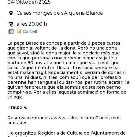
04-Oktober-2025
Ca ses monges de s’Alqueria Blanca
a les 20.00 h
Cartell
La peça Batec es concep a partir de 3 peces curtes
que giren al voltant de la dona. Però no una dona
qualsevol, sinó la dona major, la silenciada més que
cap, la que pertany a una generació que ara ja té a
partir de 80 anys. La que fa molt que viu, i molt que
calla. L’equilibri entre il.lusió i frustració sempre ha
estat massa fràgil. Especialment si xerram de dones (i
no una, ni dues, ni tres, com aquí) que per professió
perenne han tengut el cuidar-nos; per rutina, acatar; i a
qui van fer creure que els somnis existeixen per no
complir-se. Per a elles, aquesta admiració en forma de
trilogia.
Preu: 5 €
Reserva d’entrades awww.ticketib.com Places molt
limitades.
Ho organitza: Regidoria de Cultura de l’Ajuntament de