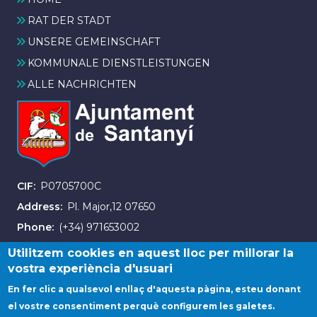
RAT DER STADT
UNSERE GEMEINSCHAFT
KOMMUNALE DIENSTLEISTUNGEN
ALLE NACHRICHTEN
CIF
P0705700C
Address
Pl. Major,12 07650
Phone
(+34) 971653002
Fax
(+34) 971163007
Utilitzem cookies en aquest lloc per millorar la
vostra experiència d'usuari
En fer clic a qualsevol enllaç d'aquesta pàgina, esteu donant
el vostre consentiment perquè configurem les galetes.