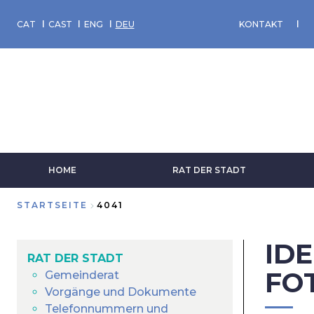
Direkt
zum
CAT
CAST
ENG
DEU
KONTAKT
Inhalt
HOME
RAT DER STADT
STARTSEITE
4041
Breadcrumb
ID
RAT DER STADT
FO
Gemeinderat
Vorgänge und Dokumente
Telefonnummern und