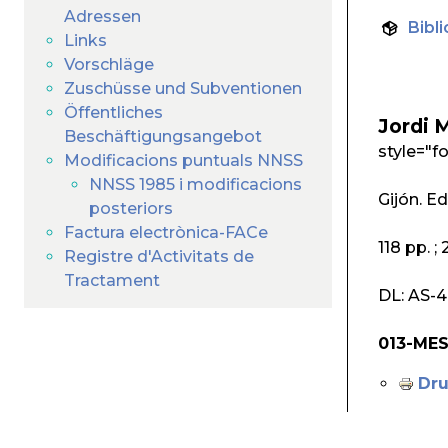
Adressen
Bibli
Links
Vorschläge
Zuschüsse und Subventionen
Öffentliches
Jordi 
Beschäftigungsangebot
style="f
Modificacions puntuals NNSS
NNSS 1985 i modificacions
Gijón. Ed
posteriors
Factura electrònica-FACe
118 pp. 
Registre d'Activitats de
Tractament
DL: AS-4
013-MES
Dr