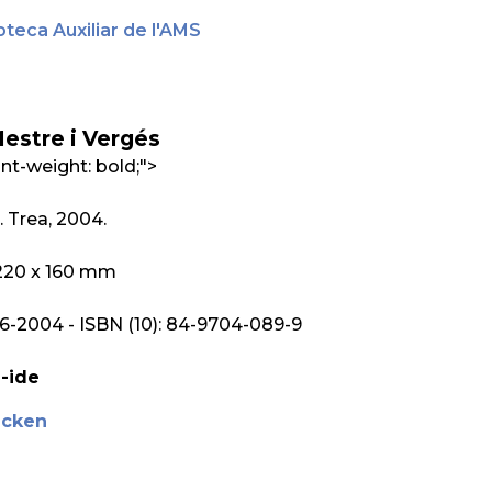
oteca Auxiliar de l'AMS
Mestre i Vergés
ont-weight: bold;">
. Trea, 2004.
; 220 x 160 mm
6-2004 - ISBN (10): 84-9704-089-9
-ide
ucken