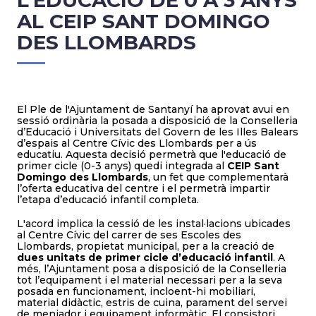
L’EDUCACIÓ DE 0 A 3 ANYS
AL CEIP SANT DOMINGO
DES LLOMBARDS
El Ple de l'Ajuntament de Santanyí ha aprovat avui en
sessió ordinària la posada a disposició de la Conselleria
d’Educació i Universitats del Govern de les Illes Balears
d’espais al Centre Cívic des Llombards per a ús
educatiu. Aquesta decisió permetrà que l'educació de
primer cicle (0-3 anys) quedi integrada al
CEIP Sant
Domingo des Llombards
, un fet que complementarà
l’oferta educativa del centre i el permetrà impartir
l’etapa d’educació infantil completa.
L'acord implica la cessió de les instal·lacions ubicades
al Centre Cívic del carrer de ses Escoles des
Llombards, propietat municipal, per a la creació de
dues unitats de primer cicle d’educació infantil
. A
més, l’Ajuntament posa a disposició de la Conselleria
tot l’equipament i el material necessari per a la seva
posada en funcionament, incloent-hi mobiliari,
material didàctic, estris de cuina, parament del servei
de menjador i equipament informàtic. El consistori