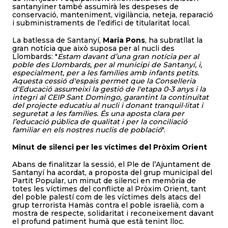
santanyiner també assumirà les despeses de
conservació, manteniment, vigilància, neteja, reparació
i subministraments de l’edifici de titularitat local.
La batlessa de Santanyí,
Maria Pons
, ha subratllat la
gran notícia que això suposa per al nucli des
Llombards: "
Estam davant d’una gran notícia per al
poble des Llombards, per al municipi de Santanyí, i,
especialment, per a les famílies amb infants petits.
Aquesta cessió d'espais permet que la Conselleria
d'Educació assumeixi la gestió de l'etapa 0-3 anys i la
integri al CEIP Sant Domingo, garantint la continuïtat
del projecte educatiu al nucli i donant tranquil·litat i
seguretat a les famílies. És una aposta clara per
l’educació pública de qualitat i per la conciliació
familiar en els nostres nuclis de població
".
Minut de silenci per les víctimes del Pròxim Orient
Abans de finalitzar la sessió, el Ple de l’Ajuntament de
Santanyí ha acordat, a proposta del grup municipal del
Partit Popular, un minut de silenci en memòria de
totes les víctimes del conflicte al Pròxim Orient, tant
del poble palestí com de les víctimes dels atacs del
grup terrorista Hamàs contra el poble israelià, com a
mostra de respecte, solidaritat i reconeixement davant
el profund patiment humà que està tenint lloc.