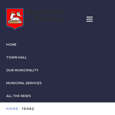
Skip
to
main
content
HOME
TOWN HALL
OUR MUNICIPALITY
MUNICIPAL SERVICES
ALL THE NEWS
HOME
10062