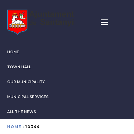
Skip
to
main
content
HOME
TOWN HALL
OUR MUNICIPALITY
MUNICIPAL SERVICES
ALL THE NEWS
HOME
10344