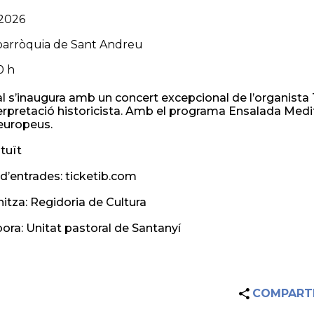
2026
 parròquia de Sant Andreu
0 h
val s’inaugura amb un concert excepcional de l’organis
terpretació historicista. Amb el programa Ensalada Medit
 europeus.
tuït
d’entrades: ticketib.com
itza: Regidoria de Cultura
abora: Unitat pastoral de Santanyí
COMPART