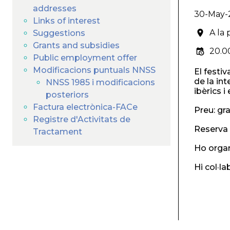
addresses
30-May-
Links of interest
A la
Suggestions
Grants and subsidies
20.0
Public employment offer
Modificacions puntuals NNSS
El festi
de la in
NNSS 1985 i modificacions
ibèrics i
posteriors
Factura electrònica-FACe
Preu: gra
Registre d'Activitats de
Reserva 
Tractament
Ho organ
Hi col·l