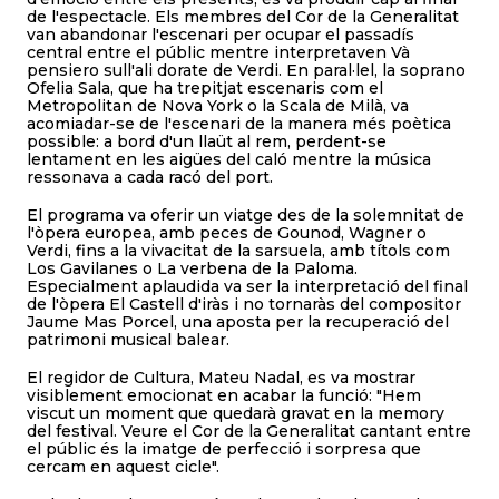
de l'espectacle. Els membres del Cor de la Generalitat
van abandonar l'escenari per ocupar el passadís
central entre el públic mentre interpretaven Và
pensiero sull'ali dorate de Verdi. En paral·lel, la soprano
Ofelia Sala, que ha trepitjat escenaris com el
Metropolitan de Nova York o la Scala de Milà, va
acomiadar-se de l'escenari de la manera més poètica
possible: a bord d'un llaüt al rem, perdent-se
lentament en les aigües del caló mentre la música
ressonava a cada racó del port.
El programa va oferir un viatge des de la solemnitat de
l'òpera europea, amb peces de Gounod, Wagner o
Verdi, fins a la vivacitat de la sarsuela, amb títols com
Los Gavilanes o La verbena de la Paloma.
Especialment aplaudida va ser la interpretació del final
de l'òpera El Castell d'iràs i no tornaràs del compositor
Jaume Mas Porcel, una aposta per la recuperació del
patrimoni musical balear.
El regidor de Cultura, Mateu Nadal, es va mostrar
visiblement emocionat en acabar la funció: "Hem
viscut un moment que quedarà gravat en la memory
del festival. Veure el Cor de la Generalitat cantant entre
el públic és la imatge de perfecció i sorpresa que
cercam en aquest cicle".