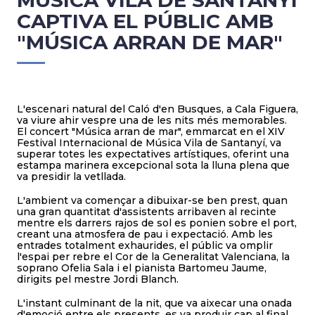
MÚSICA VILA DE SANTANYÍ
CAPTIVA EL PÚBLIC AMB
"MÚSICA ARRAN DE MAR"
L'escenari natural del Caló d'en Busques, a Cala Figuera,
va viure ahir vespre una de les nits més memorables.
El concert "Música arran de mar", emmarcat en el XIV
Festival Internacional de Música Vila de Santanyí, va
superar totes les expectatives artístiques, oferint una
estampa marinera excepcional sota la lluna plena que
va presidir la vetllada.
L'ambient va començar a dibuixar-se ben prest, quan
una gran quantitat d'assistents arribaven al recinte
mentre els darrers rajos de sol es ponien sobre el port,
creant una atmosfera de pau i expectació. Amb les
entrades totalment exhaurides, el públic va omplir
l'espai per rebre el Cor de la Generalitat Valenciana, la
soprano Ofelia Sala i el pianista Bartomeu Jaume,
dirigits pel mestre Jordi Blanch.
L'instant culminant de la nit, que va aixecar una onada
d'emoció entre els presents, es va produir cap al final