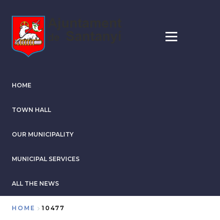
Skip
to
main
content
HOME
TOWN HALL
OUR MUNICIPALITY
MUNICIPAL SERVICES
ALL THE NEWS
HOME
10477