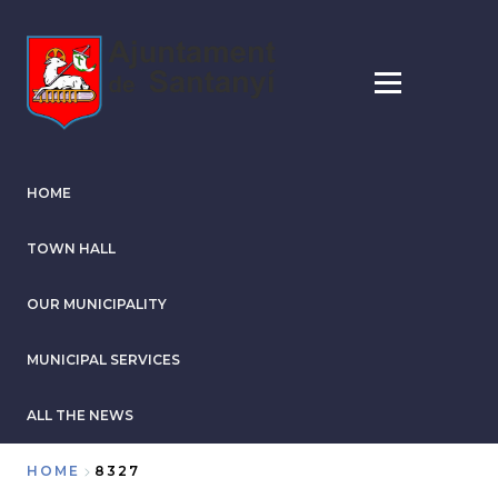
Skip
to
main
content
HOME
TOWN HALL
OUR MUNICIPALITY
MUNICIPAL SERVICES
ALL THE NEWS
HOME
8327