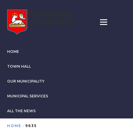
Skip
to
main
content
HOME
TOWN HALL
OUR MUNICIPALITY
MUNICIPAL SERVICES
ALL THE NEWS
HOME
9635