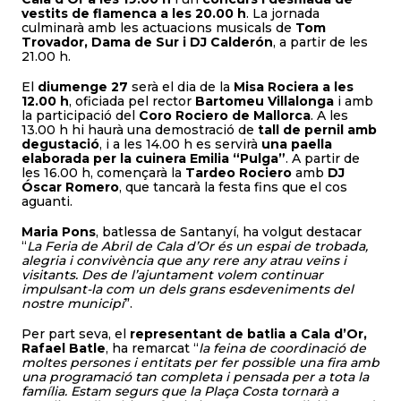
vestits de flamenca a les 20.00 h
. La jornada
culminarà amb les actuacions musicals de
Tom
Trovador, Dama de Sur i DJ Calderón
, a partir de les
21.00 h.
El
diumenge 27
serà el dia de la
Misa Rociera a les
12.00 h
, oficiada pel rector
Bartomeu Villalonga
i amb
la participació del
Coro Rociero de Mallorca
. A les
13.00 h hi haurà una demostració de
tall de pernil amb
degustació
, i a les 14.00 h es servirà
una paella
elaborada per la cuinera Emilia “Pulga”
. A partir de
les 16.00 h, començarà la
Tardeo Rociero
amb
DJ
Óscar Romero
, que tancarà la festa fins que el cos
aguanti.
Maria Pons
, batlessa de Santanyí, ha volgut destacar
“
La Feria de Abril de Cala d’Or és un espai de trobada,
alegria i convivència que any rere any atrau veïns i
visitants. Des de l’ajuntament volem continuar
impulsant-la com un dels grans esdeveniments del
nostre municipi
”.
Per part seva, el
representant de batlia a Cala d’Or,
Rafael Batle
, ha remarcat “
la feina de coordinació de
moltes persones i entitats per fer possible una fira amb
una programació tan completa i pensada per a tota la
família. Estam segurs que la Plaça Costa tornarà a