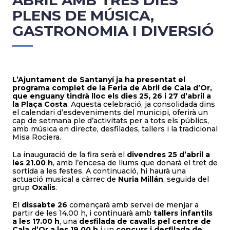
ABRIL AMB TRES DIES
PLENS DE MÚSICA,
GASTRONOMIA I DIVERSIÓ
L’Ajuntament de Santanyí ja ha presentat el
programa complet de la Feria de Abril de Cala d’Or,
que enguany tindrà lloc els dies 25, 26 i 27 d’abril a
la Plaça Costa
. Aquesta celebració, ja consolidada dins
el calendari d’esdeveniments del municipi, oferirà un
cap de setmana ple d’activitats per a tots els públics,
amb música en directe, desfilades, tallers i la tradicional
Misa Rociera.
La inauguració de la fira serà el
divendres 25 d’abril a
les 21.00 h
, amb l’encesa de llums que donarà el tret de
sortida a les festes. A continuació, hi haurà una
actuació musical a càrrec de
Nuria Millán
, seguida del
grup
Oxalis
.
El
dissabte 26
començarà amb servei de menjar a
partir de les 14.00 h, i continuarà amb
tallers infantils
a les 17.00 h
, una
desfilada de cavalls pel centre de
Cala d’Or a les 19.00 h
i un
concurs i desfilada de