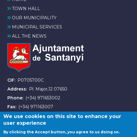
TOWN HALL
OUR MUNICIPALITY
MUNICIPAL SERVICES
ALL THE NEWS
CIF
P0705700C
Address
Pl. Major,12 07650
Phone
(+34) 971653002
Fax
(+34) 971163007
We use cookies on this site to enhance your
user experience
By clicking the Accept button, you agree to us doing so.