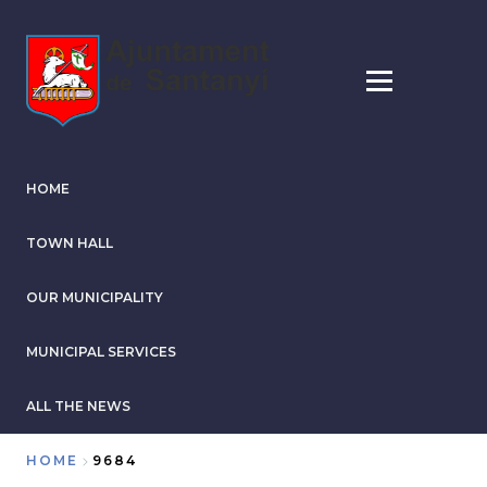
Skip
to
main
content
HOME
TOWN HALL
OUR MUNICIPALITY
MUNICIPAL SERVICES
ALL THE NEWS
HOME
9684