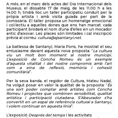
A més, en el marc dels actes del Dia Internacional dels
Museus, el dissabte 17 de maig, de les 11.00 h a les
14.00 h, tindrà lloc un taller participatiu conduït per la
pròpia artista i amb visita guiada per part de la
comissària. El taller proposa un homenatge emocional
i col·lectiu a aquelles dones que ens han marcat: cada
participant brodarà el nom d’una d’elles en un mocador
antic d’aixovar. Les places són limitades i cal inscripció
prèvia al correu:
cultura@ajsantanyi.net
.
La batlessa de Santanyí, Maria Pons, ha mostrat el seu
entusiasme davant aquesta nova proposta: “
La cultura
viu un molt bon moment al nostre municipi.
L’exposició de Concha Romeu és un exemple
d’aquesta vitalitat i del nostre compromís amb l’art
com a eina de reflexió, memòria i cohesió
comunitària
”.
Per la seva banda, el regidor de Cultura, Mateu Nadal,
ha volgut posar en valor la qualitat de la proposta: “
És
una sort poder comptar amb artistes com Concha
Romeu i projectes que combinen sensibilitat, qualitat
artística i participació ciutadana. S’Abeurador s’ha
convertit en un espai de referència cultural a Santanyí,
i volem continuar en aquesta línia
”.
L’exposició
Després del
temps
i les activitats