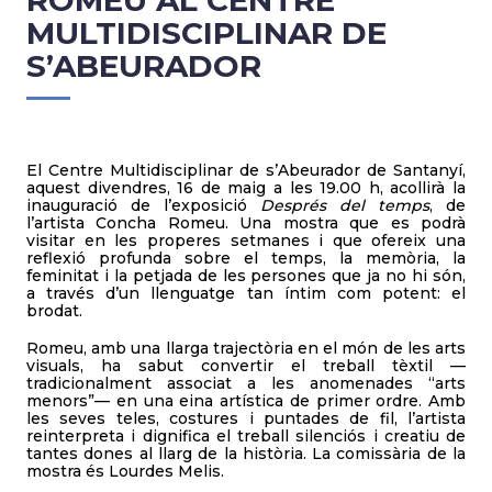
ROMEU AL CENTRE
MULTIDISCIPLINAR DE
S’ABEURADOR
El Centre Multidisciplinar de s’Abeurador de Santanyí,
aquest divendres, 16 de maig a les 19.00 h, acollirà la
inauguració de l’exposició
Després del temps
, de
l’artista Concha Romeu. Una mostra que es podrà
visitar en les properes setmanes i que ofereix una
reflexió profunda sobre el temps, la memòria, la
feminitat i la petjada de les persones que ja no hi són,
a través d’un llenguatge tan íntim com potent: el
brodat.
Romeu, amb una llarga trajectòria en el món de les arts
visuals, ha sabut convertir el treball tèxtil —
tradicionalment associat a les anomenades “arts
menors”— en una eina artística de primer ordre. Amb
les seves teles, costures i puntades de fil, l’artista
reinterpreta i dignifica el treball silenciós i creatiu de
tantes dones al llarg de la història. La comissària de la
mostra és Lourdes Melis.