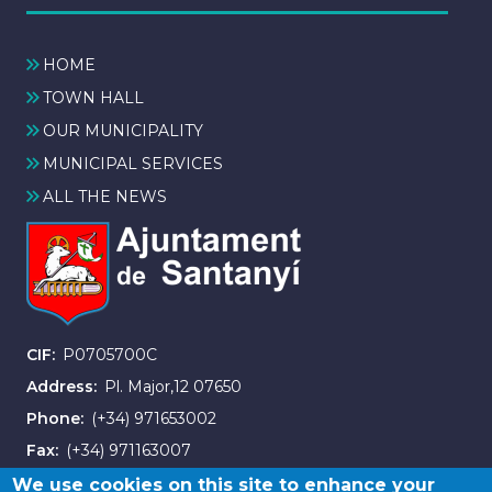
HOME
TOWN HALL
OUR MUNICIPALITY
MUNICIPAL SERVICES
ALL THE NEWS
CIF
P0705700C
Address
Pl. Major,12 07650
Phone
(+34) 971653002
Fax
(+34) 971163007
We use cookies on this site to enhance your