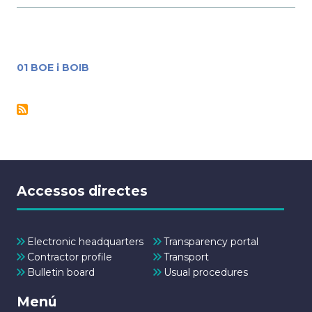
01 BOE i BOIB
Accessos directes
Electronic headquarters
Transparency portal
Contractor profile
Transport
Bulletin board
Usual procedures
Menú