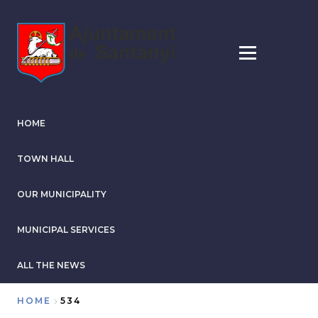
Skip
to
main
content
HOME
TOWN HALL
OUR MUNICIPALITY
MUNICIPAL SERVICES
ALL THE NEWS
HOME
534