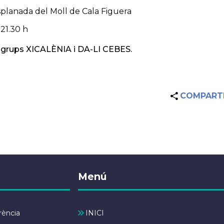
splanada del Moll de Cala Figuera
 21.30 h
 grups XICALÈNIA i DA-LI CEBES.
COMPART
Menú
rència
INICI