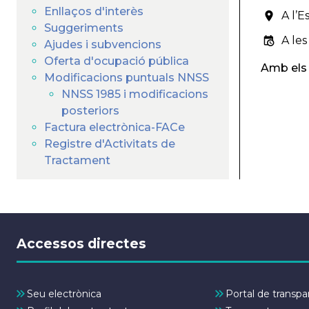
Enllaços d'interès
A l’E
Suggeriments
A les
Ajudes i subvencions
Oferta d'ocupació pública
Amb els
Modificacions puntuals NNSS
NNSS 1985 i modificacions
posteriors
Factura electrònica-FACe
Registre d'Activitats de
Tractament
Accessos directes
Seu electrònica
Portal de transpa