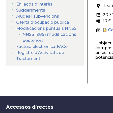
Enllaços d'interès
Teatr
Suggeriments
20.3
Ajudes i subvencions
10 €
Oferta d'ocupació pública
Modificacions puntuals NNSS
Ca
NNSS 1985 i modificacions
posteriors
L’objecti
Factura electrònica-FACe
composic
Registre d'Activitats de
on es re
potencia
Tractament
Accessos directes