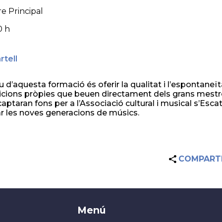
e Principal
0 h
rtell
u d’aquesta formació és oferir la qualitat i l’espontaneït
ions pròpies que beuen directament dels grans mestres
captaran fons per a l’Associació cultural i musical s’Esca
r les noves generacions de músics.
COMPART
Menú