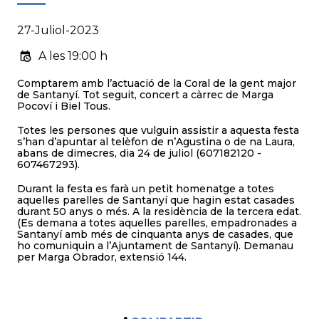
27-Juliol-2023
A les 19:00 h
Comptarem amb l’actuació de la Coral de la gent major
de Santanyí. Tot seguit, concert a càrrec de Marga
Pocoví i Biel Tous.
Totes les persones que vulguin assistir a aquesta festa
s’han d’apuntar al telèfon de n’Agustina o de na Laura,
abans de dimecres, dia 24 de juliol (607182120 -
607467293).
Durant la festa es farà un petit homenatge a totes
aquelles parelles de Santanyí que hagin estat casades
durant 50 anys o més. A la residència de la tercera edat.
(Es demana a totes aquelles parelles, empadronades a
Santanyí amb més de cinquanta anys de casades, que
ho comuniquin a l’Ajuntament de Santanyí). Demanau
per Marga Obrador, extensió 144.