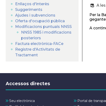
Enllaços d'interès
A les
Suggeriments
Per la B
Ajudes i subvencions
geganter
Oferta d'ocupació pública
Modificacions puntuals NNSS
A contin
NNSS 1985 i modificacions
posteriors
Factura electrònica-FACe
Registre d'Activitats de
Tractament
Accessos directes
Seu electrònica
Portal de transpa