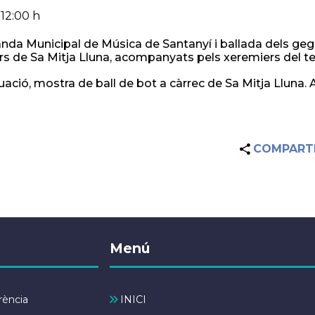
 12:00 h
anda Municipal de Música de Santanyí i ballada dels geg
s de Sa Mitja Lluna, acompanyats pels xeremiers del te
uació, mostra de ball de bot a càrrec de Sa Mitja Lluna. A
COMPART
Menú
rència
INICI