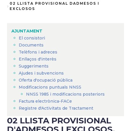
Fil
02 LLISTA PROVISIONAL DADMESOS I
EXCLOSOS
d'Ariadna
AJUNTAMENT
El consistori
Documents
Telèfons i adreces
Enllaços d'interès
Suggeriments
Ajudes i subvencions
Oferta d'ocupació pública
Modificacions puntuals NNSS
NNSS 1985 i modificacions posteriors
Factura electrònica-FACe
Registre d'Activitats de Tractament
02 LLISTA PROVISIONAL
D'ADMESOS I EXCLOSOS,