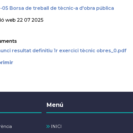
-05 Borsa de treball de tècnic-a d'obra pública
ió web 22 07 2025
uments
unci resultat definitiu 1r exercici tècnic obres_0.pdf
rimir
Menú
rència
INICI