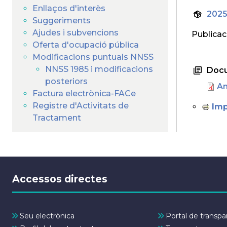
Enllaços d'interès
2025
Suggeriments
Ajudes i subvencions
Publicac
Oferta d'ocupació pública
Modificacions puntuals NNSS
NNSS 1985 i modificacions
Doc
posteriors
An
Factura electrònica-FACe
Registre d'Activitats de
Imp
Tractament
Accessos directes
Seu electrònica
Portal de transpa