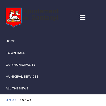
Skip
to
main
content
HOME
TOWN HALL
OUR MUNICIPALITY
MUNICIPAL SERVICES
ALL THE NEWS
HOME
10043