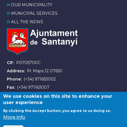
OUR MUNICIPALITY
MUNICIPAL SERVICES
ALL THE NEWS
CIF
P0705700C
Address
Pl. Major,12 07650
Phone
(+34) 971653002
Fax
(+34) 971163007
We use cookies on this site to enhance your
user experience
By clicking the Accept button, you agree to us doing so.
More info
© City Council of Santanyi. All rights reserved.
Contact us
Data protection
Legal notice