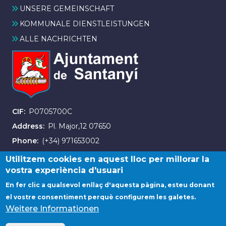
UNSERE GEMEINSCHAFT
KOMMUNALE DIENSTLEISTUNGEN
ALLE NACHRICHTEN
CIF
P0705700C
Address
Pl. Major,12 07650
Phone
(+34) 971653002
Fax
(+34) 971163007
Utilitzem cookies en aquest lloc per millorar la
vostra experiència d'usuari
En fer clic a qualsevol enllaç d'aquesta pàgina, esteu donant
el vostre consentiment perquè configurem les galetes.
Weitere Informationen
© Ajuntament de Santanyí. Tots els drets reservats.
Avis legal
Contacta amb nosaltres