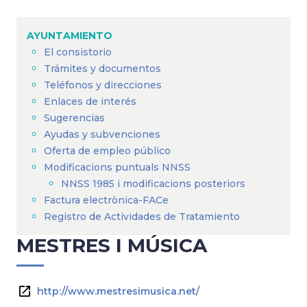
Sobrescribir
enlaces
AYUNTAMIENTO
de
El consistorio
ayuda
Trámites y documentos
a
Teléfonos y direcciones
Enlaces de interés
la
Sugerencias
navegación
Ayudas y subvenciones
Oferta de empleo público
Modificacions puntuals NNSS
NNSS 1985 i modificacions posteriors
Factura electrònica-FACe
Registro de Actividades de Tratamiento
MESTRES I MÚSICA
http://www.mestresimusica.net/