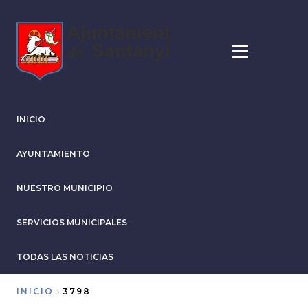
Pasar
al
contenido
principal
INICIO
AYUNTAMIENTO
NUESTRO MUNICIPIO
SERVICIOS MUNICIPALES
TODAS LAS NOTICIAS
INICIO
3798