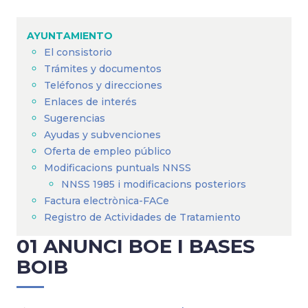
Sobrescribir
enlaces
AYUNTAMIENTO
de
El consistorio
ayuda
Trámites y documentos
a
Teléfonos y direcciones
Enlaces de interés
la
Sugerencias
navegación
Ayudas y subvenciones
Oferta de empleo público
Modificacions puntuals NNSS
NNSS 1985 i modificacions posteriors
Factura electrònica-FACe
Registro de Actividades de Tratamiento
01 ANUNCI BOE I BASES
BOIB