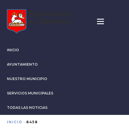
Pasar
al
contenido
principal
INICIO
AYUNTAMIENTO
NUESTRO MUNICIPIO
SERVICIOS MUNICIPALES
TODAS LAS NOTICIAS
INICIO
8458