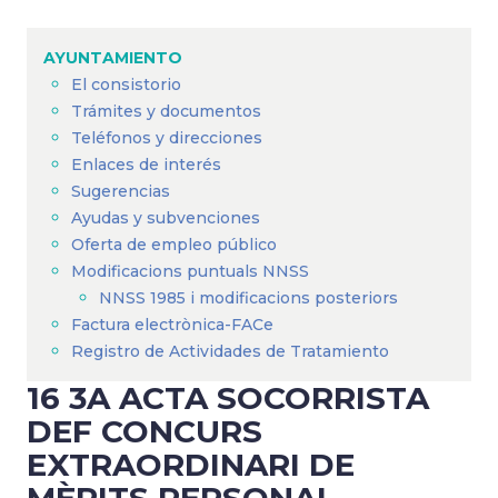
Sobrescribir
enlaces
AYUNTAMIENTO
de
El consistorio
ayuda
Trámites y documentos
a
Teléfonos y direcciones
Enlaces de interés
la
Sugerencias
navegación
Ayudas y subvenciones
Oferta de empleo público
Modificacions puntuals NNSS
NNSS 1985 i modificacions posteriors
Factura electrònica-FACe
Registro de Actividades de Tratamiento
16 3A ACTA SOCORRISTA
DEF CONCURS
EXTRAORDINARI DE