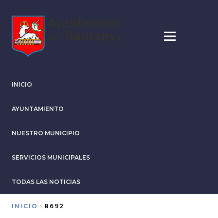
Pasar
al
contenido
principal
INICIO
AYUNTAMIENTO
NUESTRO MUNICIPIO
SERVICIOS MUNICIPALES
TODAS LAS NOTICIAS
INICIO
8692