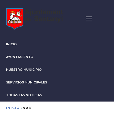
Pasar
al
contenido
principal
INICIO
AYUNTAMIENTO
NUESTRO MUNICIPIO
SERVICIOS MUNICIPALES
TODAS LAS NOTICIAS
INICIO
9081