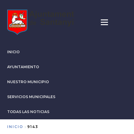
Pasar
al
contenido
principal
INICIO
AYUNTAMIENTO
NUESTRO MUNICIPIO
SERVICIOS MUNICIPALES
TODAS LAS NOTICIAS
INICIO
9143