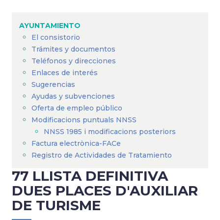
Sobrescribir
enlaces
AYUNTAMIENTO
de
El consistorio
ayuda
Trámites y documentos
a
Teléfonos y direcciones
Enlaces de interés
la
Sugerencias
navegación
Ayudas y subvenciones
Oferta de empleo público
Modificacions puntuals NNSS
NNSS 1985 i modificacions posteriors
Factura electrònica-FACe
Registro de Actividades de Tratamiento
77 LLISTA DEFINITIVA
DUES PLACES D'AUXILIAR
DE TURISME